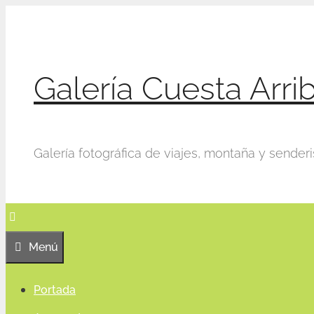
Saltar
al
contenido
Galería Cuesta Arri
Galería fotográfica de viajes, montaña y sender
Menú
Portada